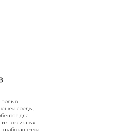
В
 роль в
ающей среды,
рбентов для
гих токсичных
 отработанными