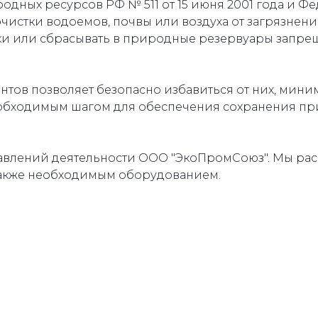
дных ресурсов РФ № 511 от 15 июня 2001 года и Фе
очистки водоемов, почвы или воздуха от загрязнен
лки или сбрасывать в природные резервуары запре
тов позволяет безопасно избавиться от них, мини
необходимым шагом для обеспечения сохранения п
равлений деятельности ООО "ЭкоПромСоюз". Мы ра
также необходимым оборудованием.