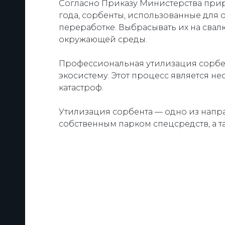
Согласно Приказу Министерства приро
года, сорбенты, использованные для 
переработке. Выбрасывать их на сва
окружающей среды.
Профессиональная утилизация сорбен
экосистему. Этот процесс является 
катастроф.
Утилизация сорбента — одно из нап
собственным парком спецсредств, а 