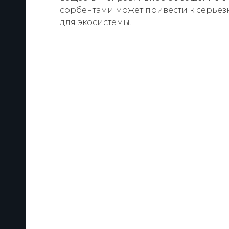
сорбентами может привести к серье
для экосистемы.