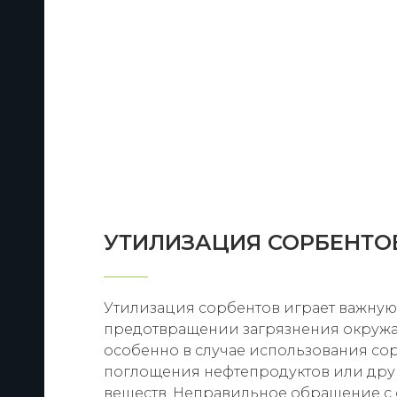
РА
УТИЛИЗАЦИЯ СОРБЕНТО
Утилизация сорбентов играет важную
предотвращении загрязнения окруж
особенно в случае использования со
поглощения нефтепродуктов или дру
веществ. Неправильное обращение с